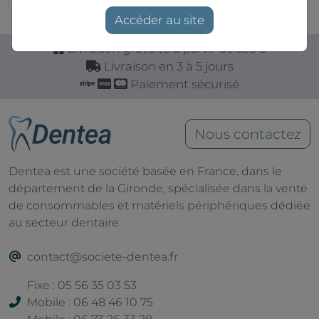
Accéder au site
Livraison gratuite à partir de 350€
Livraison en 3 à 5 jours
Paiement sécurisé
Nous contactez
Dentea est une société basée en France, dans le
département de la Gironde, spécialisée dans la vente
de consommables et matériels périphériques dédiée
au secteur dentaire.
contact@societe-dentea.fr
Fixe : 05 56 35 03 53
Mobile : 06 48 46 10 75