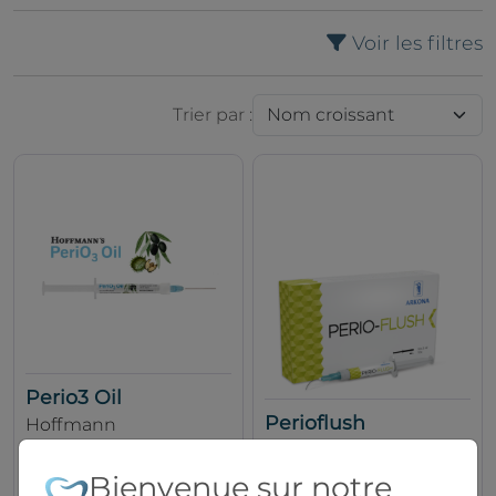
Voir les filtres
Trier par :
Perio3 Oil
Perioflush
Hoffmann
ARKONA
Bienvenue sur notre