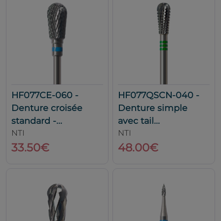
HF077CE-060 -
HF077QSCN-040 -
Denture croisée
Denture simple
standard -...
avec tail...
NTI
NTI
33.50€
48.00€