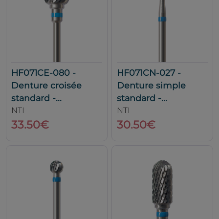
HF071CE-080 -
HF071CN-027 -
Denture croisée
Denture simple
standard -...
standard -...
NTI
NTI
33.50€
30.50€