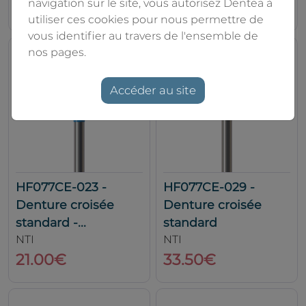
navigation sur le site, vous autorisez Dentea à
21.00€
33.50€
utiliser ces cookies pour nous permettre de
vous identifier au travers de l'ensemble de
nos pages.
Accéder au site
HF077CE-023 -
HF077CE-029 -
Denture croisée
Denture croisée
standard -...
standard
NTI
NTI
21.00€
33.50€