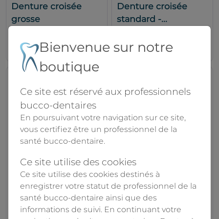
Denture croisée
Denture croisée
grosse
standard -...
NTI
NTI
41.50€
21.00€
Bienvenue sur notre
boutique
Ce site est réservé aux professionnels
bucco-dentaires
En poursuivant votre navigation sur ce site,
vous certifiez être un professionnel de la
santé bucco-dentaire.
Ce site utilise des cookies
HF073CE-023 -
HF073CE-060 -
Ce site utilise des cookies destinés à
Denture croisée
Denture croisée
enregistrer votre statut de professionnel de la
santé bucco-dentaire ainsi que des
standard -...
standard -...
informations de suivi. En continuant votre
NTI
NTI