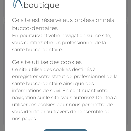
boutique
76.40€
56.90€
86.90€
Ce site est réservé aux professionnels
bucco-dentaires
En poursuivant votre navigation sur ce site,
vous certifiez être un professionnel de la
santé bucco-dentaire.
Ce site utilise des cookies
Ce site utilise des cookies destinés à
enregistrer votre statut de professionnel de la
santé bucco-dentaire ainsi que des
Reverso Blue
Reverso Silver
informations de suivi. En continuant votre
Access
Access
navigation sur le site, vous autorisez Dentea à
utiliser ces cookies pour nous permettre de
vous identifier au travers de l'ensemble de
45.00€
40.00€
53.00€
49.00€
nos pages.