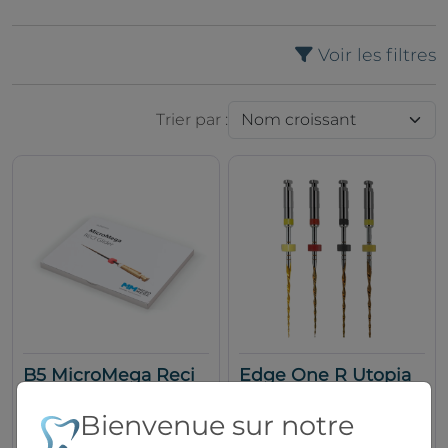
Voir les filtres
Trier par :
B5 MicroMega Reci
Edge One R Utopia
Glider
Edge Endo
Bienvenue sur notre
MicroMega