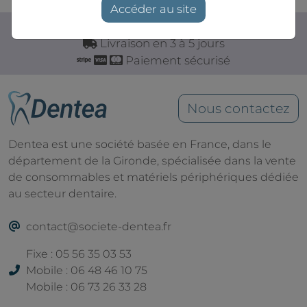
Accéder au site
Livraison gratuite à partir de 350€
Livraison en 3 à 5 jours
Paiement sécurisé
Nous contactez
Dentea est une société basée en France, dans le
département de la Gironde, spécialisée dans la vente
de consommables et matériels périphériques dédiée
au secteur dentaire.
contact@societe-dentea.fr
Fixe : 05 56 35 03 53
Mobile : 06 48 46 10 75
Mobile : 06 73 26 33 28