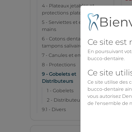
4 - Plateaux jetables et
protections plateaux
Bien
5 - Serviettes et essuie-
mains
6 - Cotons dentaires et
Ce site est
tampons salivaires
En poursuivant votr
7 - Canules et embouts
bucco-dentaire.
8 - Protections
Ce site util
9 - Gobelets et
Distributeurs
Ce site utilise des
bucco-dentaire ains
1 - Gobelets
vous autorisez Dent
2 - Distributeurs
de l'ensemble de 
9.1 - Divers