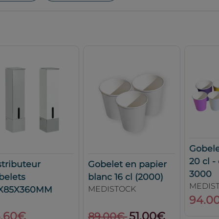
Gobele
20 cl -
stributeur
Gobelet en papier
3000
belets
blanc 16 cl (2000)
MEDIS
X85X360MM
MEDISTOCK
94.0
.60€
51.00€
89.00€