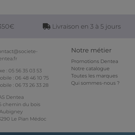
 350€
Livraison en 3 à 5 jours
Notre métier
ontact@societe-
entea.fr
Promotions Dentea
Notre catalogue
xe : 05 56 35 03 53
Toutes les marques
obile : 06 48 46 10 75
Qui sommes-nous ?
obile : 06 73 26 33 28
AS Dentea
6 chemin du bois
'Aubigney
3290 Le Pian Médoc