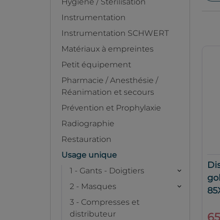
Hygiène / Stérilisation
Instrumentation
Instrumentation SCHWERT
Matériaux à empreintes
Petit équipement
Pharmacie / Anesthésie /
Réanimation et secours
Prévention et Prophylaxie
Radiographie
Restauration
Usage unique
Di
1 - Gants - Doigtiers
go
2 - Masques
85
3 - Compresses et
distributeur
65