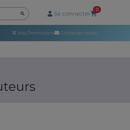
articles au pan
0
Se connecter
Nos Promotions
Contactez-nous
uteurs