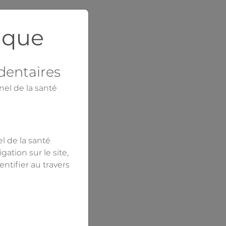
ique
-dentaires
nel de la santé
el de la santé
ation sur le site,
ntifier au travers