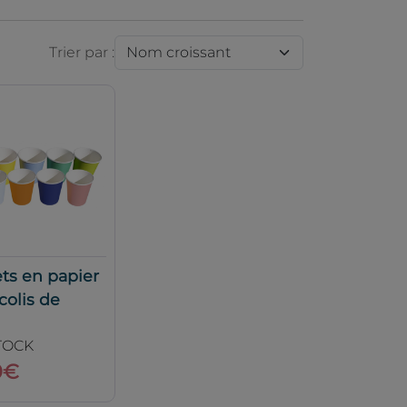
Trier par :
ts en papier
 colis de
TOCK
0€