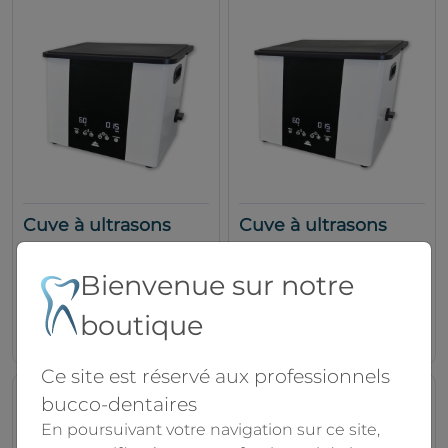
Cuve à ultrasons
Cuve à ultrasons
UltraPad de table
UltraPad de table
10L
13L
Bienvenue sur notre
MHC Technology
MHC Technology
boutique
1490.00€
1890.00€
Ce site est réservé aux professionnels
bucco-dentaires
En poursuivant votre navigation sur ce site,