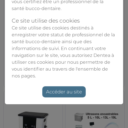
vous certifiez être un professionnel de la
santé bucco-dentaire.
Ce site utilise des cookies
Ce site utilise des cookies destinés à
enregistrer votre statut de professionnel de la
santé bucco-dentaire ainsi que des
Cuve à ultrasons
Cuve à ultrasons
informations de suivi. En continuant votre
UltraPad de table
UltraPad de table 3L
navigation sur le site, vous autorisez Dentea à
utiliser ces cookies pour nous permettre de
19L
MHC Technology
vous identifier au travers de l'ensemble de
MHC Technology
nos pages.
2090.00€
749.00€
Accéder au site