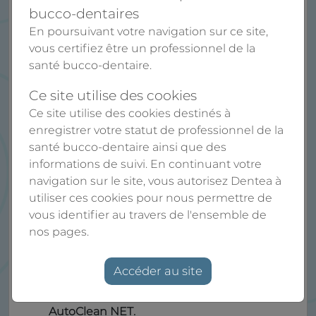
Idéal pour une utilisation dans les cycles
bucco-dentaires
de lavage automatique avec l'AutoClean,
En poursuivant votre navigation sur ce site,
ce produit garantit une neutralisation
vous certifiez être un professionnel de la
complète, protégeant ainsi vos
santé bucco-dentaire.
équipements et améliorant leur durée de
vie.
Ce site utilise des cookies
Présenté en bidon de 5 litres, AutoClean
Ce site utilise des cookies destinés à
R&N offre une solution pratique et
enregistrer votre statut de professionnel de la
économique pour les établissements de
santé bucco-dentaire ainsi que des
santé.
informations de suivi. En continuant votre
Sa formulation avancée permet d'éliminer
navigation sur le site, vous autorisez Dentea à
efficacement les résidus alcalins,
utiliser ces cookies pour nous permettre de
contribuant à un environnement stérile et
vous identifier au travers de l'ensemble de
sûr pour les patients et le personnel
nos pages.
médical.
Ce produit peut être utilisé en
Accéder au site
complément avec le nettoyant
désinfectant pour bac à ultrasons,
AutoClean NET.