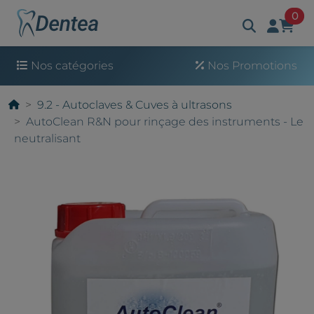
art
0
Nos catégories
Nos Promotions
9.2 - Autoclaves & Cuves à ultrasons
AutoClean R&N pour rinçage des instruments - Le
neutralisant