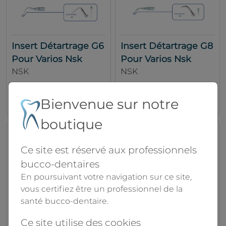
Insert Détartrage G6
Insert Détartrage G8
Pour Varios Nsk
Pour Varios Nsk
NSK
NSK
101.00€
101.00€
Bienvenue sur notre
boutique
Ce site est réservé aux professionnels
bucco-dentaires
En poursuivant votre navigation sur ce site,
vous certifiez être un professionnel de la
santé bucco-dentaire.
Ce site utilise des cookies