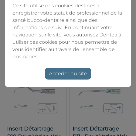
Ce site utilise des cookies destinés à
Insert Détartrage G9
Insert Détartrage P1
enregistrer votre statut de professionnel de la
Pour Varios Nsk
Pour Varios Nsk
santé bucco-dentaire ainsi que des
NSK
NSK
informations de suivi. En continuant votre
navigation sur le site, vous autorisez Dentea à
101.00€
146.00€
utiliser ces cookies pour nous permettre de
vous identifier au travers de l'ensemble de
nos pages.
Accéder au site
Insert Détartrage
Insert Détartrage