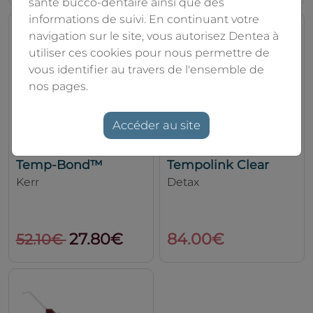
santé bucco-dentaire ainsi que des
informations de suivi. En continuant votre
navigation sur le site, vous autorisez Dentea à
utiliser ces cookies pour nous permettre de
vous identifier au travers de l'ensemble de
nos pages.
Accéder au site
Temp-Bond™
Tempolink Clear
Kerr
Detax
27.80€
84.00€
52.10€