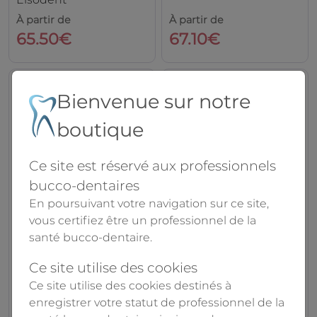
À partir de
À partir de
65.50€
67.10€
Bienvenue sur notre
boutique
Ce site est réservé aux professionnels
bucco-dentaires
En poursuivant votre navigation sur ce site,
vous certifiez être un professionnel de la
SEALTEMP S | force
Temp-Bond
santé bucco-dentaire.
de rétention
Automix
standard
Kerr
Ce site utilise des cookies
Elsodent
À partir de
Ce site utilise des cookies destinés à
58.00€
94.40€
112.20€
enregistrer votre statut de professionnel de la