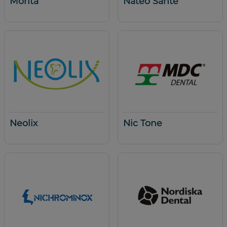
Morita
Natéo Santé
Neolix
Nic Tone