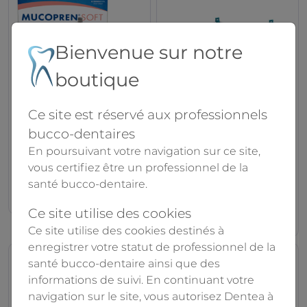
Bienvenue sur notre
boutique
Ce site est réservé aux professionnels
Mucopren Soft kit
RELINE II
bucco-dentaires
de base new
GC
En poursuivant votre navigation sur ce site,
Kettenbach Dental
vous certifiez être un professionnel de la
santé bucco-dentaire.
225.90€
349.00€
338.30€
Ce site utilise des cookies
Ce site utilise des cookies destinés à
enregistrer votre statut de professionnel de la
santé bucco-dentaire ainsi que des
informations de suivi. En continuant votre
navigation sur le site, vous autorisez Dentea à