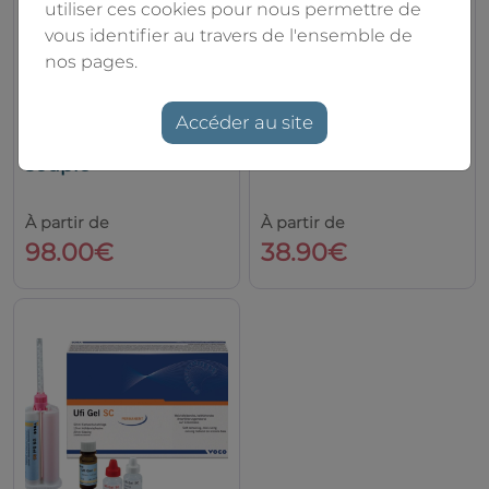
utiliser ces cookies pour nous permettre de
vous identifier au travers de l'ensemble de
nos pages.
Accéder au site
Résine de rebasage
Ufi Gel hard C
souple
Voco
À partir de
À partir de
98.00€
38.90€