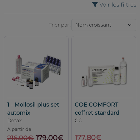
Voir les filtres
Trier par :
1 - Mollosil plus set
COE COMFORT
automix
coffret standard
Detax
GC
À partir de
177.80€
179.00€
216.00€