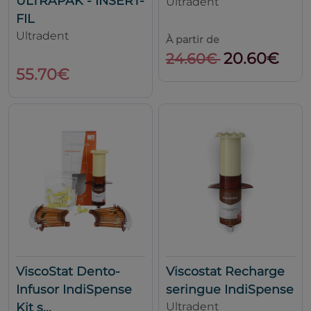
ULTRAPAK - INSERT-
Ultradent
FIL
Ultradent
À partir de
20.60€
24.60€
55.70€
ViscoStat Dento-
Viscostat Recharge
Infusor IndiSpense
seringue IndiSpense
Kit s...
Ultradent