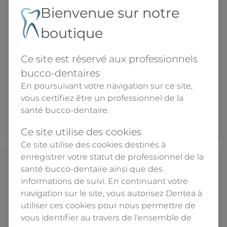
Bienvenue sur notre
boutique
Ce site est réservé aux professionnels
Retraction Paste
RetraXil
bucco-dentaires
Voco
Kulzer
En poursuivant votre navigation sur ce site,
vous certifiez être un professionnel de la
santé bucco-dentaire.
À partir de
À partir de
68.90€
28.50€
87.80€
Ce site utilise des cookies
Ce site utilise des cookies destinés à
enregistrer votre statut de professionnel de la
santé bucco-dentaire ainsi que des
informations de suivi. En continuant votre
navigation sur le site, vous autorisez Dentea à
utiliser ces cookies pour nous permettre de
vous identifier au travers de l'ensemble de