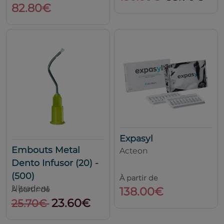
82.80€
Expasyl
Embouts Metal
Acteon
Dento Infusor (20) -
(500)
À partir de
Ultradent
138.00€
À partir de
23.60€
25.70€