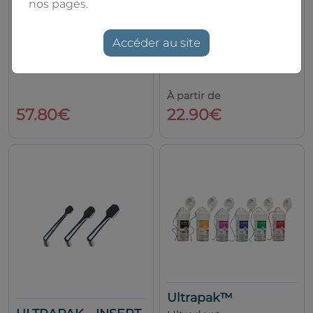
nos pages.
Septasyl, 4x0,7 ml
Traxodent
Accéder au site
Seringue
Itena
À partir de
57.80€
22.90€
Ultrapak™