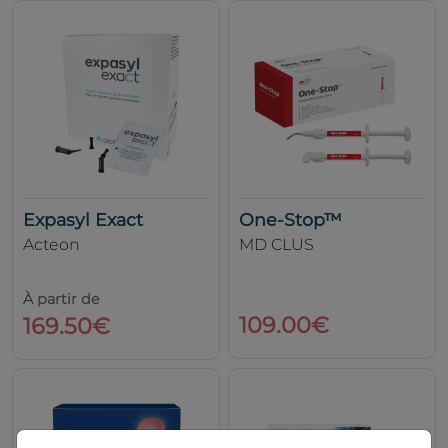
Expasyl Exact
One-Stop™
Acteon
MD CLUS
À partir de
109.00€
169.50€