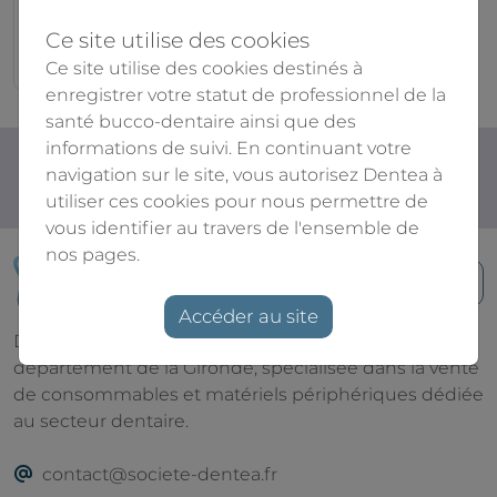
990.00€
Ce site utilise des cookies
550.00€
Ce site utilise des cookies destinés à
enregistrer votre statut de professionnel de la
santé bucco-dentaire ainsi que des
informations de suivi. En continuant votre
Livraison gratuite à partir de 350€
navigation sur le site, vous autorisez Dentea à
Livraison en 3 à 5 jours
utiliser ces cookies pour nous permettre de
Paiement sécurisé
vous identifier au travers de l'ensemble de
nos pages.
Nous contactez
Accéder au site
Dentea est une société basée en France, dans le
département de la Gironde, spécialisée dans la vente
de consommables et matériels périphériques dédiée
au secteur dentaire.
contact@societe-dentea.fr