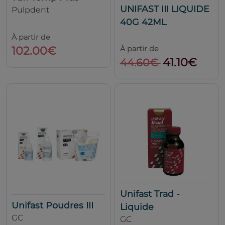
UNIFAST III LIQUIDE
Pulpdent
40G 42ML
À partir de
102.00€
À partir de
41.10€
44.60€
Unifast Trad -
Unifast Poudres III
Liquide
GC
GC