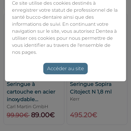
249.00€
Ce site utilise des cookies destinés à
enregistrer votre statut de professionnel de la
santé bucco-dentaire ainsi que des
informations de suivi. En continuant votre
navigation sur le site, vous autorisez Dentea à
utiliser ces cookies pour nous permettre de
vous identifier au travers de l'ensemble de
nos pages.
Accéder au site
Seringue à
Seringue Sopira
cartouche en acier
Citoject N 1,8 ml
inoxydable...
Kerr
Carl Martin GmbH
89.00€
495.20€
99.90€